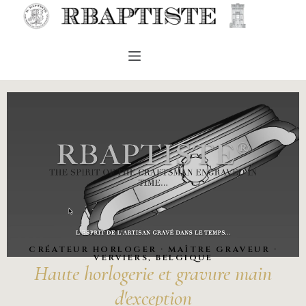
CRÉATEUR HORLOGER · MAÎTRE GRAVEUR ·
VERVIERS, BELGIQUE
Haute horlogerie et gravure main
d'exception