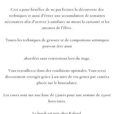
Ceci a pour bénéfice de ne pas freiner la découverte des
techniques et aussi d’éviter une accumulation de semaines
nécessaires afin d’arriver à satisfaire au mieux la curiosité et les
attentes de l’élève.
Toutes les techniques de gravure et de compostions artistiques
peuvent être ainsi
abordées sans restrictions lors du stage.
Vous travaillerez dans des conditions optimales. Vous serez
directement corrigés grâce à un suivi de vos gestes par caméra
placée sur le binoculaire.
Les cours sont sur une base de 5 jours pour une somme de 2300€
hors taxes.
Le lunch est pris chez Roland.